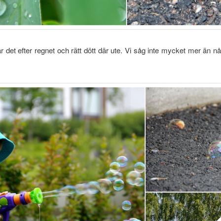
r det efter regnet och rätt dött där ute. Vi såg inte mycket mer än nå