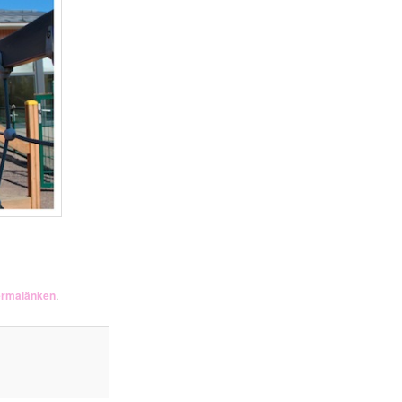
ermalänken
.