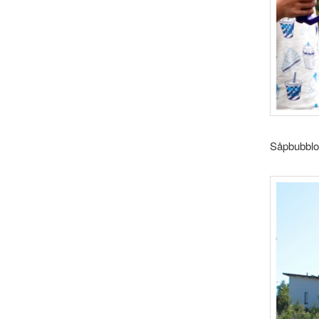
Såpbubblor