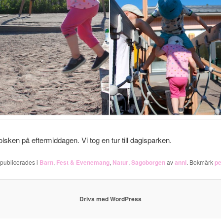
olsken på eftermiddagen. Vi tog en tur till dagisparken.
 publicerades i
Barn
,
Fest & Evenemang
,
Natur
,
Sagoborgen
av
anni
. Bokmärk
p
Drivs med WordPress