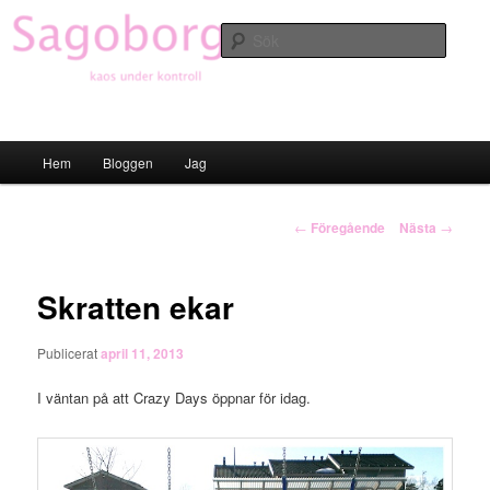
Hoppa
till
Sök
primärt
innehåll
Sagoborgen
Huvudmeny
Hem
Bloggen
Jag
Inläggsnavigering
←
Föregående
Nästa
→
Skratten ekar
Publicerat
april 11, 2013
I väntan på att Crazy Days öppnar för idag.