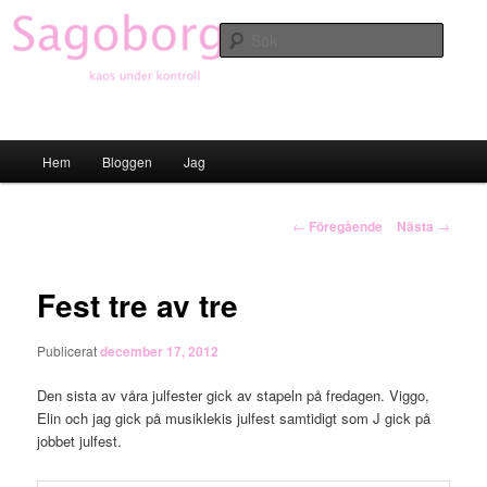
Hoppa
till
Sök
primärt
innehåll
Sagoborgen
Huvudmeny
Hem
Bloggen
Jag
Inläggsnavigering
←
Föregående
Nästa
→
Fest tre av tre
Publicerat
december 17, 2012
Den sista av våra julfester gick av stapeln på fredagen. Viggo,
Elin och jag gick på musiklekis julfest samtidigt som J gick på
jobbet julfest.