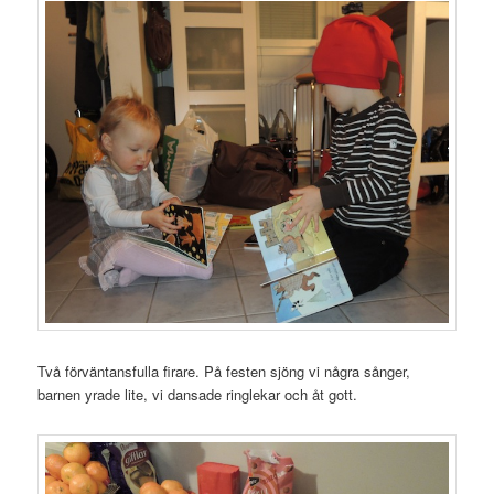
Två förväntansfulla firare. På festen sjöng vi några sånger,
barnen yrade lite, vi dansade ringlekar och åt gott.