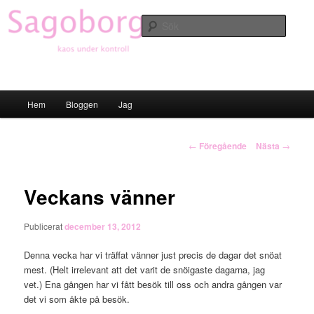
Hoppa
till
Sök
primärt
innehåll
Sagoborgen
Huvudmeny
Hem
Bloggen
Jag
Inläggsnavigering
←
Föregående
Nästa
→
Veckans vänner
Publicerat
december 13, 2012
Denna vecka har vi träffat vänner just precis de dagar det snöat
mest. (Helt irrelevant att det varit de snöigaste dagarna, jag
vet.) Ena gången har vi fått besök till oss och andra gången var
det vi som åkte på besök.