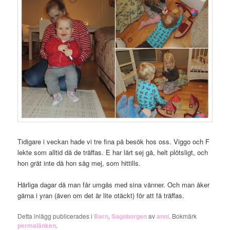
Tidigare i veckan hade vi tre fina på besök hos oss. Viggo och F
lekte som alltid då de träffas. E har lärt sej gå, helt plötsligt, och
hon grät inte då hon såg mej, som hittills.
Härliga dagar då man får umgås med sina vänner. Och man åker
gärna i yran (även om det är lite otäckt) för att få träffas.
Detta inlägg publicerades i
Barn
,
Sagoborgen
av
anni
. Bokmärk
permalänken
.