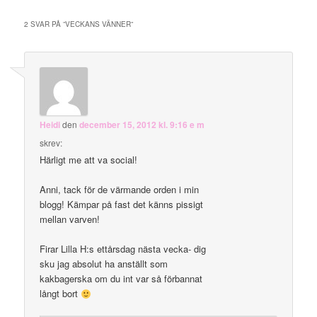
2 SVAR PÅ ”
VECKANS VÄNNER
”
Heidi
den
december 15, 2012 kl. 9:16 e m
skrev:
Härligt me att va social!
Anni, tack för de värmande orden i min
blogg! Kämpar på fast det känns pissigt
mellan varven!
Firar Lilla H:s ettårsdag nästa vecka- dig
sku jag absolut ha anställt som
kakbagerska om du int var så förbannat
långt bort