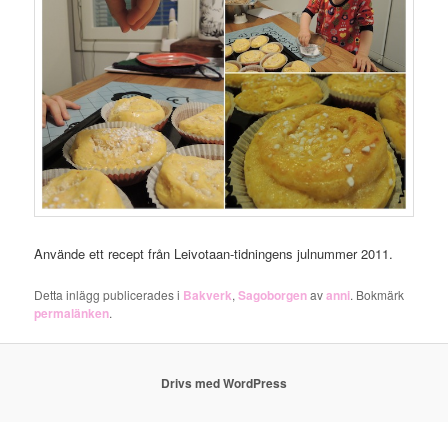
Använde ett recept från Leivotaan-tidningens julnummer 2011.
Detta inlägg publicerades i
Bakverk
,
Sagoborgen
av
anni
. Bokmärk
permalänken
.
Drivs med WordPress