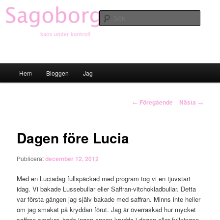
Hoppa
till
Sök
primärt
innehåll
Sagoborgen
Huvudmeny
Hem
Bloggen
Jag
Inläggsnavigering
←
Föregående
Nästa
→
Dagen före Lucia
Publicerat
december 12, 2012
Med en Luciadag fullspäckad med program tog vi en tjuvstart
idag. Vi bakade Lussebullar eller Saffran-vitchokladbullar. Detta
var första gången jag själv bakade med saffran. Minns inte heller
om jag smakat på kryddan förut. Jag är överraskad hur mycket
saffran smakar, hade ingen annan krydda i degen eller fyllningen.