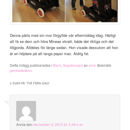
Denna pärla med sin mor förgyllde vår eftermiddag idag. Härligt
att få se dem och höra Mineas skratt, både det riktiga och det
tillgjorda. Alldeles för länge sedan. Hon visade dessutom att hon
är en höjdare på att langa pepsi max. Aldrig fel.
Detta inlägg publicerades i
Barn
,
Sagoborgen
av
anni
. Bokmärk
permalänken
.
2 SVAR PÅ ”
TVÅ FRÅN IDAG
”
Annia
den
december 5, 2012 kl. 3:49 e m