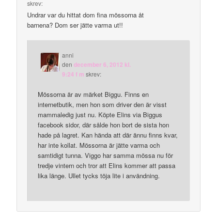
skrev:
Undrar var du hittat dom fina mössorna åt
barnena? Dom ser jätte varma ut!!
anni
den
december 6, 2012 kl.
9:24 f m
skrev:
Mössorna är av märket Biggu. Finns en
internetbutik, men hon som driver den är visst
mammaledig just nu. Köpte Elins via Biggus
facebook sidor, där sålde hon bort de sista hon
hade på lagret. Kan hända att där ännu finns kvar,
har inte kollat. Mössorna är jätte varma och
samtidigt tunna. Viggo har samma mössa nu för
tredje vintern och tror att Elins kommer att passa
lika länge. Ullet tycks töja lite i användning.