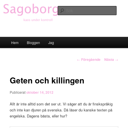
Hoppa
till
Sök
primärt
innehåll
Sagoborgen
Huvudmeny
Hem
Bloggen
Jag
Inläggsnavigering
←
Föregående
Nästa
→
Geten och killingen
Publicerat
oktober 14, 2012
Allt är inte alltid som det ser ut. Vi säger att du är finskspråkig
och inte kan djuren på svenska. Då läser du kanske texten på
engelska. Dagens bästa, eller hur?