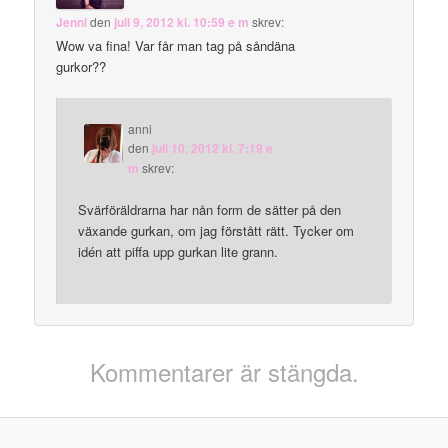
Jenni
den
juli 9, 2012 kl. 10:59 e m
skrev:
Wow va fina! Var får man tag på såndäna
gurkor??
anni
den
juli 10, 2012 kl. 7:19 e
m
skrev:
Svärföräldrarna har nån form de sätter på den
växande gurkan, om jag förstått rätt. Tycker om
idén att piffa upp gurkan lite grann.
Kommentarer är stängda.