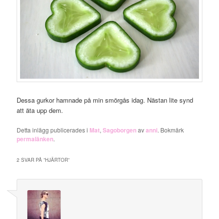
Dessa gurkor hamnade på min smörgås idag. Nästan lite synd
att äta upp dem.
Detta inlägg publicerades i
Mat
,
Sagoborgen
av
anni
. Bokmärk
permalänken
.
2 SVAR PÅ ”
HJÄRTOR
”