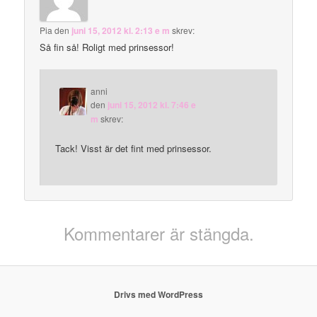
Pia
den
juni 15, 2012 kl. 2:13 e m
skrev:
Så fin så! Roligt med prinsessor!
anni
den
juni 15, 2012 kl. 7:46 e
m
skrev:
Tack! Visst är det fint med prinsessor.
Kommentarer är stängda.
Drivs med WordPress