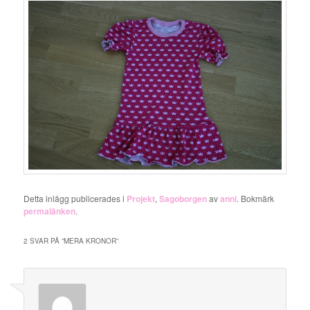
Detta inlägg publicerades i
Projekt
,
Sagoborgen
av
anni
. Bokmärk
permalänken
.
2 SVAR PÅ ”
MERA KRONOR
”