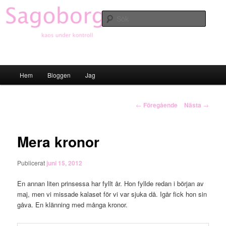
Hoppa
till
Sök
primärt
innehåll
Sagoborgen
Huvudmeny
Hem
Bloggen
Jag
Inläggsnavigering
←
Föregående
Nästa
→
Mera kronor
Publicerat
juni 15, 2012
En annan liten prinsessa har fyllt år. Hon fyllde redan i början av
maj, men vi missade kalaset för vi var sjuka då. Igår fick hon sin
gåva. En klänning med många kronor.