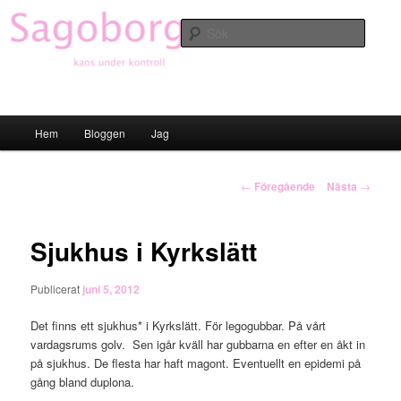
Hoppa
till
Sök
primärt
innehåll
Sagoborgen
Huvudmeny
Hem
Bloggen
Jag
Inläggsnavigering
←
Föregående
Nästa
→
Sjukhus i Kyrkslätt
Publicerat
juni 5, 2012
Det finns ett sjukhus* i Kyrkslätt. För legogubbar. På vårt
vardagsrums golv. Sen igår kväll har gubbarna en efter en åkt in
på sjukhus. De flesta har haft magont. Eventuellt en epidemi på
gång bland duplona.