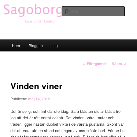
Hoppa
till
Sök
primärt
innehåll
Sagoborgen
Huvudmeny
Hem
Bloggen
Jag
Inläggsnavigering
←
Föregående
Nästa
→
Vinden viner
Publicerat
maj 14, 2012
Det är soligt och fint där ute idag. Bara blåsten slutar blåsa tror
jag att det är rätt varmt också. Det vinder i våra knutar och
träden ligger nästan dubbel vikta i de värsta pustarna. Skönt var
det att vara ute en stund och ingen av oss blåste bort. Får se hur
det går för tvätten jag hängde ut på tork. Blåser de bort eller hålls