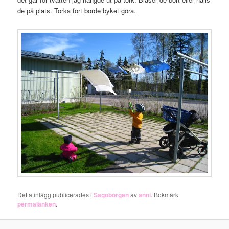
de på plats. Torka fort borde byket göra.
Detta inlägg publicerades i
Sagoborgen
av
anni
. Bokmärk
permalänken
.