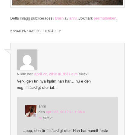
Detta inlägg publicerades i
Barn
av
anni
. Bokmärk
permalänken
.
2 SVAR PÅ ”
DAGENS PREMIÄRER
”
Nikke
den
april 22, 2012 kl. 9:37 e m
skrev:
Verkligen fin nya hjälm han har… nu e den
nog tillräckligt stor iaf.!
anni
den
april 23, 2012 kl. 1:06 e
m
skrev:
Jepp, den är tillräckligt stor. Han har hunnit testa