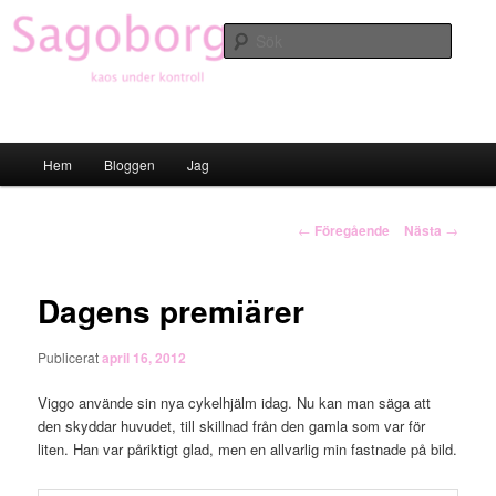
Hoppa
till
Sök
primärt
innehåll
Sagoborgen
Huvudmeny
Hem
Bloggen
Jag
Inläggsnavigering
←
Föregående
Nästa
→
Dagens premiärer
Publicerat
april 16, 2012
Viggo använde sin nya cykelhjälm idag. Nu kan man säga att
den skyddar huvudet, till skillnad från den gamla som var för
liten. Han var påriktigt glad, men en allvarlig min fastnade på bild.