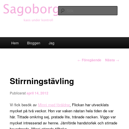
Hoppa
till
Sök
primärt
innehåll
Sagoborgen
Huvudmeny
Hem
Bloggen
Jag
Inläggsnavigering
←
Föregående
Nästa
→
Stirrningstävling
Publicerat
april 14, 2012
Vi fick besök av
Minni med föräldrar
.
Flickan har utvecklats
mycket på två veckor. Hon var vaken nästan hela tiden de var
här. Tittade omkring sej, pratade lite, tränade nacken. Viggo var
mycket intresserad av henne. Jämförde handstorlek och stirrade
beundrande. Minni stirrade tillbaka.