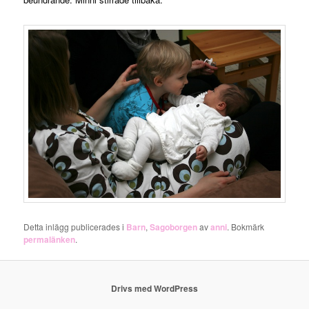
Detta inlägg publicerades i
Barn
,
Sagoborgen
av
anni
. Bokmärk
permalänken
.
Drivs med WordPress