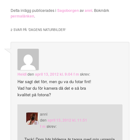
Detta inlägg publicerades i
Sagoborgen
av
anni
. Bokmärk
permalänken
.
2 SVAR PÅ ”
DAGENS NATURBILDER
”
Heidi
den
april 13, 2012 kl. 9:04 f m
skrev:
Har sagt det förr, men gu va du fotar fint!
Vad har du för kamera då det e så bra
kvalitet på fotona?
anni
den
april 13, 2012 kl. 11:51
f m
skrev:
Tack! Dom här bilderna är tagna med min urgamla