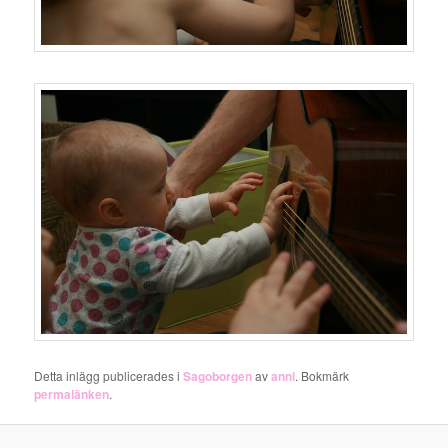
Detta inlägg publicerades i
Sagoborgen
av
anni
. Bokmärk
permalänken
.