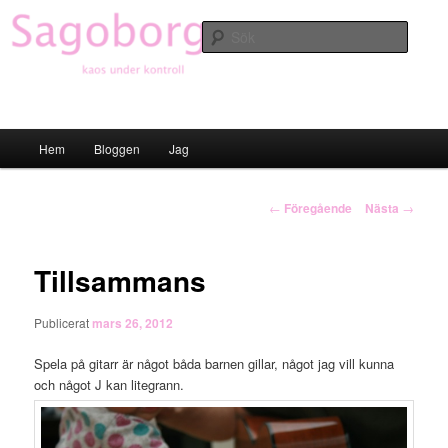
Hoppa
till
Sök
primärt
innehåll
Sagoborgen
Huvudmeny
Hem
Bloggen
Jag
Inläggsnavigering
←
Föregående
Nästa
→
Tillsammans
Publicerat
mars 26, 2012
Spela på gitarr är något båda barnen gillar, något jag vill kunna
och något J kan litegrann.