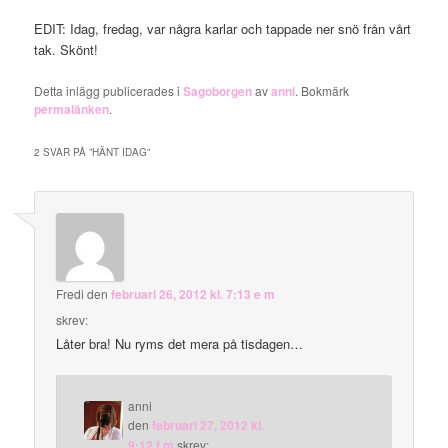
EDIT: Idag, fredag, var några karlar och tappade ner snö från vårt
tak. Skönt!
Detta inlägg publicerades i
Sagoborgen
av
anni
. Bokmärk
permalänken
.
2 SVAR PÅ ”
HÄNT IDAG
”
Fredi
den
februari 26, 2012 kl. 7:13 e m
skrev:
Låter bra! Nu ryms det mera på tisdagen…
anni
den
februari 27, 2012 kl.
9:12 f m
skrev: