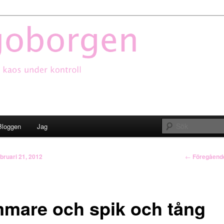
oborgen
Bloggen
Jag
Inläggsnavi
←
Föregåend
ebruari 21, 2012
mare och spik och tång