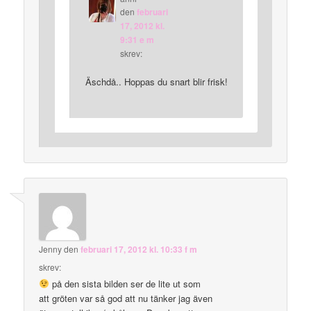
den
februari
17, 2012 kl.
9:31 e m
skrev:
Äschdå.. Hoppas du snart blir frisk!
Jenny
den
februari 17, 2012 kl. 10:33 f m
skrev:
på den sista bilden ser de lite ut som
att gröten var så god att nu tänker jag även