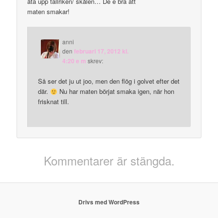
äta upp tallriken/ skålen… De e bra att
maten smakar!
anni
den
februari 17, 2012 kl.
4:20 e m
skrev:
Så ser det ju ut joo, men den flög i golvet efter det
där.
Nu har maten börjat smaka igen, när hon
frisknat till.
Kommentarer är stängda.
Drivs med WordPress