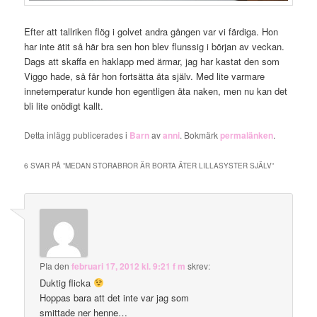
Efter att tallriken flög i golvet andra gången var vi färdiga. Hon
har inte ätit så här bra sen hon blev flunssig i början av veckan.
Dags att skaffa en haklapp med ärmar, jag har kastat den som
Viggo hade, så får hon fortsätta äta själv. Med lite varmare
innetemperatur kunde hon egentligen äta naken, men nu kan det
bli lite onödigt kallt.
Detta inlägg publicerades i
Barn
av
anni
. Bokmärk
permalänken
.
6 SVAR PÅ ”
MEDAN STORABROR ÄR BORTA ÄTER LILLASYSTER SJÄLV
”
PIa
den
februari 17, 2012 kl. 9:21 f m
skrev:
Duktig flicka
Hoppas bara att det inte var jag som
smittade ner henne…