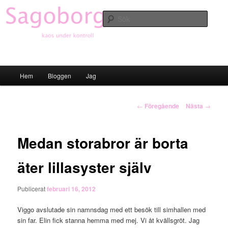
Hoppa
till
Sök
primärt
innehåll
Sagoborgen
Huvudmeny
Hem
Bloggen
Jag
Inläggsnavigering
←
Föregående
Nästa
→
Medan storabror är borta
äter lillasyster själv
Publicerat
februari 16, 2012
Viggo avslutade sin namnsdag med ett besök till simhallen med
sin far. Elin fick stanna hemma med mej. Vi åt kvällsgröt. Jag