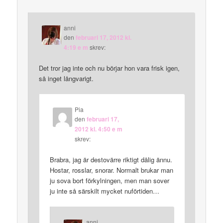
anni
den
februari 17, 2012 kl.
4:19 e m
skrev:
Det tror jag inte och nu börjar hon vara frisk igen,
så inget långvarigt.
Pia
den
februari 17,
2012 kl. 4:50 e m
skrev:
Brabra, jag är destovärre riktigt dålig ännu.
Hostar, rosslar, snorar. Normalt brukar man
ju sova bort förkylningen, men man sover
ju inte så särskilt mycket nuförtiden…
anni