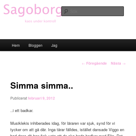
Hoppa
till
Sök
primärt
innehåll
Sagoborgen
Huvudmeny
Hem
Bloggen
Jag
Inläggsnavigering
←
Föregående
Nästa
→
Simma simma..
Publicerat
februari 9, 2012
..i ett badkar.
Musiklekis inhiberades idag, för läraren var sjuk, synd för vi
tycker om att gå där. Inga tårar fälldes, istället dansade Viggo en
bad-dans då han fick veta att de ska bada badkar med Elin. Det