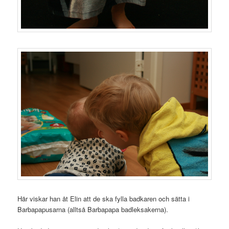
Här viskar han åt Elin att de ska fylla badkaren och sätta i
Barbapapusarna (alltså Barbapapa badleksakerna).