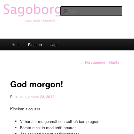
Hoppa
till
Sök
primärt
innehåll
Sagoborgen
Huvudmeny
Hem
Bloggen
Jag
Inläggsnavigering
←
Föregående
Nästa
→
God morgon!
Publicerat
januari 23, 2012
Klockan slog 8.30
Vi har ätit morgonmål och sett på barnprogram
Första maskin med tvätt snurrar
Jag har dammsugit nedrevåningen