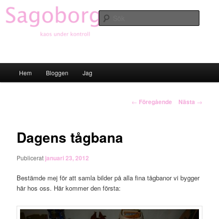
Hoppa
till
Sök
primärt
innehåll
Sagoborgen
Huvudmeny
Hem
Bloggen
Jag
Inläggsnavigering
←
Föregående
Nästa
→
Dagens tågbana
Publicerat
januari 23, 2012
Bestämde mej för att samla bilder på alla fina tågbanor vi bygger
här hos oss. Här kommer den första: