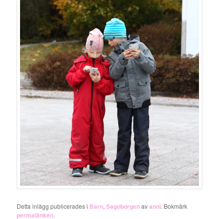
Detta inlägg publicerades i
Barn
,
Sagoborgen
av
anni
. Bokmärk
permalänken
.