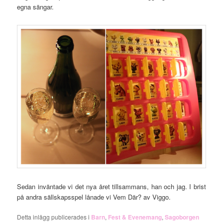
egna sängar.
Sedan inväntade vi det nya året tillsammans, han och jag. I brist
på andra sällskapsspel lånade vi Vem Där? av Viggo.
Detta inlägg publicerades i
Barn
,
Fest & Evenemang
,
Sagoborgen