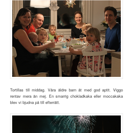
Tortillas till middag. Våra äldre barn åt med god aptit. Viggo
rentav mera än mej. En smarrig chokladkaka eller moccakaka
blev vi bjudna på till efterrätt.