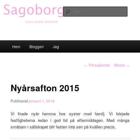
Hoppa
till
Sök
primärt
innehåll
Sagoborgen
Huvudmeny
Hem
Bloggen
Jag
Inläggsnavigering
←
Föregående
Nästa
→
Nyårsafton 2015
Publicerat
januari 1, 2016
Vi firade nyår hemma hos syster med familj. Vi började
festligheterna redan i god tid på eftermiddagen. Med många
småbarn i sällskapet blir festen inte sen på kvällen precis.