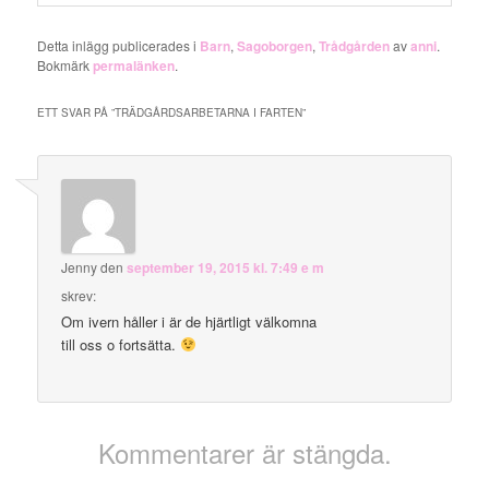
Detta inlägg publicerades i
Barn
,
Sagoborgen
,
Trådgården
av
anni
.
Bokmärk
permalänken
.
ETT SVAR PÅ ”
TRÄDGÅRDSARBETARNA I FARTEN
”
Jenny
den
september 19, 2015 kl. 7:49 e m
skrev:
Om ivern håller i är de hjärtligt välkomna
till oss o fortsätta.
Kommentarer är stängda.