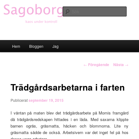
Hoppa
till
Sök
primärt
innehåll
Sagoborgen
Huvudmeny
Hem
Bloggen
Jag
Inläggsnavigering
←
Föregående
Nästa
→
Trädgårdsarbetarna i farten
Publicerat
september 19, 2015
I väntan på maten blev det trädgårdsarbete på Momis framgård
då trädgårdsredskapen hittades i en låda. Med saxarna klippte
barnen ogräs, gräsmatta, häcken och blommorna. Lite ny
gräsmatta sådde de också. Arbetsivern var det inget fel på hos
dessa unga arbetare.