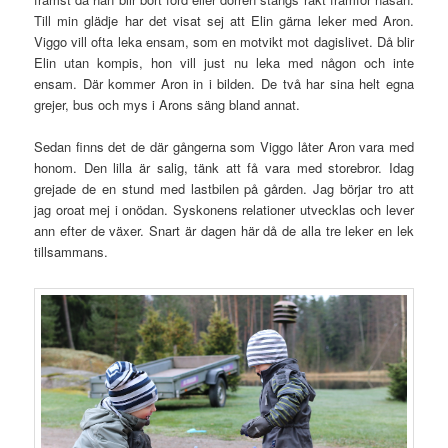
Till min glädje har det visat sej att Elin gärna leker med Aron.
Viggo vill ofta leka ensam, som en motvikt mot dagislivet. Då blir
Elin utan kompis, hon vill just nu leka med någon och inte
ensam. Där kommer Aron in i bilden. De två har sina helt egna
grejer, bus och mys i Arons säng bland annat.
Sedan finns det de där gångerna som Viggo låter Aron vara med
honom. Den lilla är salig, tänk att få vara med storebror. Idag
grejade de en stund med lastbilen på gården. Jag börjar tro att
jag oroat mej i onödan. Syskonens relationer utvecklas och lever
ann efter de växer. Snart är dagen här då de alla tre leker en lek
tillsammans.