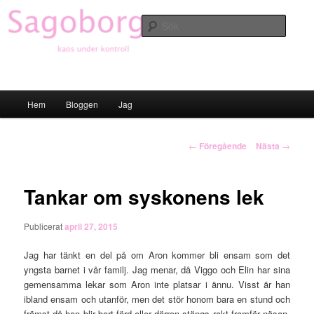
Hoppa
till
Sök
primärt
innehåll
Sagoborgen
Huvudmeny
Hem
Bloggen
Jag
Inläggsnavigering
←
Föregående
Nästa
→
Tankar om syskonens lek
Publicerat
april 27, 2015
Jag har tänkt en del på om Aron kommer bli ensam som det
yngsta barnet i vår familj. Jag menar, då Viggo och Elin har sina
gemensamma lekar som Aron inte platsar i ännu. Visst är han
ibland ensam och utanför, men det stör honom bara en stund och
främst då han blir bort förd eller dörren stängs rakt framför näsan.