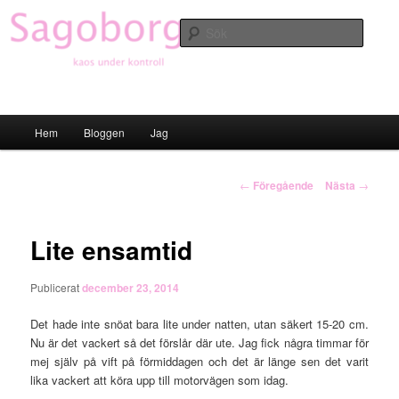
Hoppa
till
Sök
primärt
innehåll
Sagoborgen
Huvudmeny
Hem
Bloggen
Jag
Inläggsnavigering
←
Föregående
Nästa
→
Lite ensamtid
Publicerat
december 23, 2014
Det hade inte snöat bara lite under natten, utan säkert 15-20 cm.
Nu är det vackert så det förslår där ute. Jag fick några timmar för
mej själv på vift på förmiddagen och det är länge sen det varit
lika vackert att köra upp till motorvägen som idag.