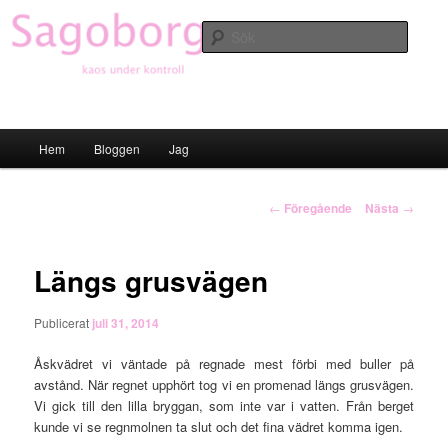
Hoppa
till
Sök
primärt
innehåll
Sagoborgen
Huvudmeny
Hem
Bloggen
Jag
Inläggsnavigering
←
Föregående
Nästa
→
Längs grusvägen
Publicerat
juli 31, 2014
Åskvädret vi väntade på regnade mest förbi med buller på
avstånd. När regnet upphört tog vi en promenad längs grusvägen.
Vi gick till den lilla bryggan, som inte var i vatten. Från berget
kunde vi se regnmolnen ta slut och det fina vädret komma igen.