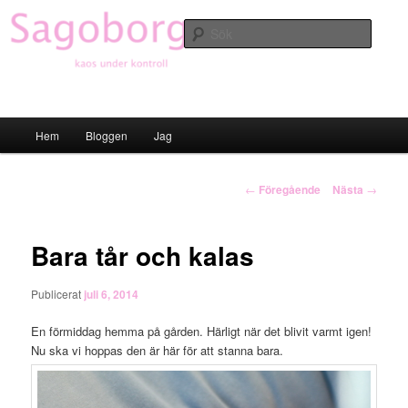
Hoppa
till
Sök
primärt
innehåll
Sagoborgen
Huvudmeny
Hem
Bloggen
Jag
Inläggsnavigering
←
Föregående
Nästa
→
Bara tår och kalas
Publicerat
juli 6, 2014
En förmiddag hemma på gården. Härligt när det blivit varmt igen!
Nu ska vi hoppas den är här för att stanna bara.