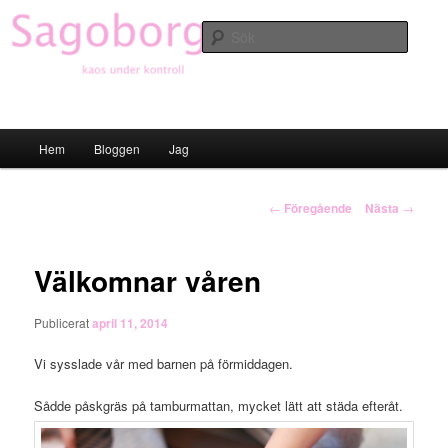
Hoppa
till
Sök
primärt
innehåll
Sagoborgen
Huvudmeny
Hem
Bloggen
Jag
Inläggsnavigering
←
Föregående
Nästa
→
Välkomnar våren
Publicerat
april 11, 2014
Vi sysslade vår med barnen på förmiddagen.
Sådde påskgräs på tamburmattan, mycket lätt att städa efteråt.