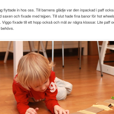
 flyttade in hos oss. Till barnens glädje var den inpackad i paff ock
d saxen och fixade med tejpen. Till slut hade fina banor för hot wheel
. Viggo fixade till ett hopp också och mål av några klossar. Lite paff o
m behövs.