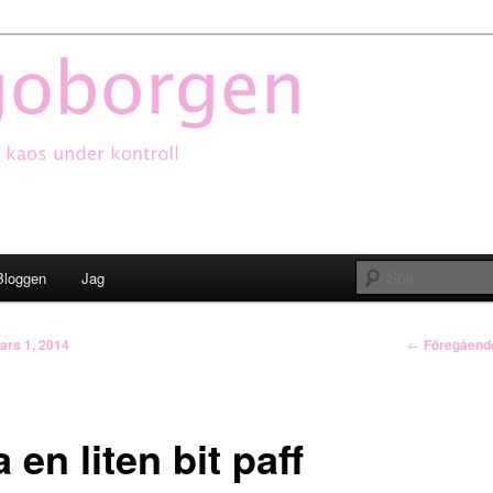
oborgen
Bloggen
Jag
Inläggsnavi
←
Föregåend
ars 1, 2014
 en liten bit paff