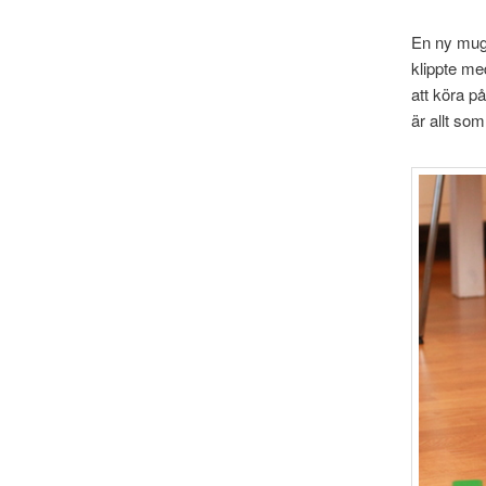
En ny mugg
klippte me
att köra på
är allt so