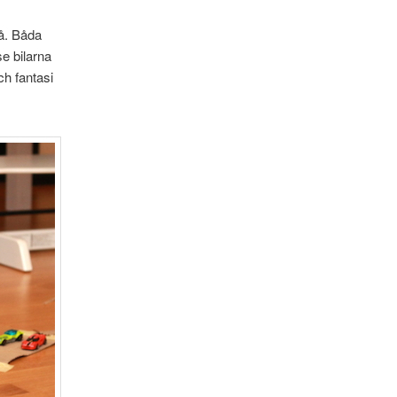
så. Båda
se bilarna
ch fantasi