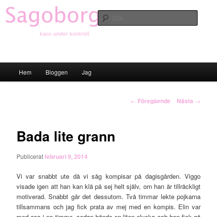
Hoppa
till
Sök
primärt
innehåll
Sagoborgen
Huvudmeny
Hem
Bloggen
Jag
Inläggsnavigering
←
Föregående
Nästa
→
Bada lite grann
Publicerat
februari 9, 2014
Vi var snabbt ute då vi såg kompisar på dagisgården. Viggo
visade igen att han kan klä på sej helt själv, om han är tillräckligt
motiverad. Snabbt går det dessutom. Två timmar lekte pojkarna
tillsammans och jag fick prata av mej med en kompis. Elin var
med oss i en timme, sedan hände en liten olycka och hon fick gå