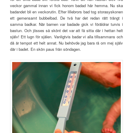
veckor gammal innan vi fick honom badad här hemma. Nu ska
badandet bli en veckorutin. Efter lillebrors bad tog storasyskonen
ett gemensamt bubbelbad. De två har det redan rätt trångt i
samma badkar. När barnen var badade gick vi föräldrar turvis i
bastun. Och jösses så skönt det var att få sitta där i hettan helt
själv! Ett lugn för själen. Vanligtvis badar vi alla tillsammans och
då är tempot ett helt annat. Nu behövde jag bara rå om mej själv
där i badet. En skön paus från söndagen.