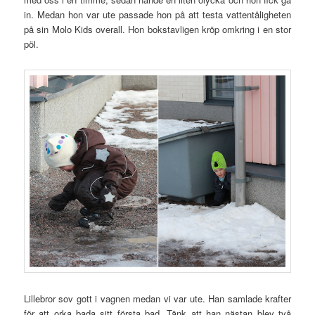
in. Medan hon var ute passade hon på att testa vattentåligheten
på sin Molo Kids overall. Hon bokstavligen kröp omkring i en stor
pöl.
Lillebror sov gott i vagnen medan vi var ute. Han samlade krafter
för att orka bada sitt första bad. Tänk att han nästan blev två