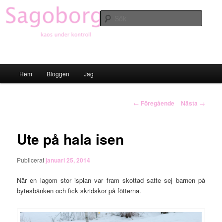
Hoppa
till
Sök
primärt
innehåll
Sagoborgen
Huvudmeny
Hem
Bloggen
Jag
Inläggsnavigering
←
Föregående
Nästa
→
Ute på hala isen
Publicerat
januari 25, 2014
När en lagom stor isplan var fram skottad satte sej barnen på
bytesbänken och fick skridskor på fötterna.