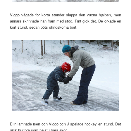
Viggo vågade för korta stunder släppa den vuxna hjälpen, men
annars skrinnade han fram med stöd. Fint gick det. De orkade en
kort stund, sedan böts skridskorna bort.
Elin lämnade isen och Viggo och J spelade hockey en stund. Det
gick hur bra som helst i bara skor.