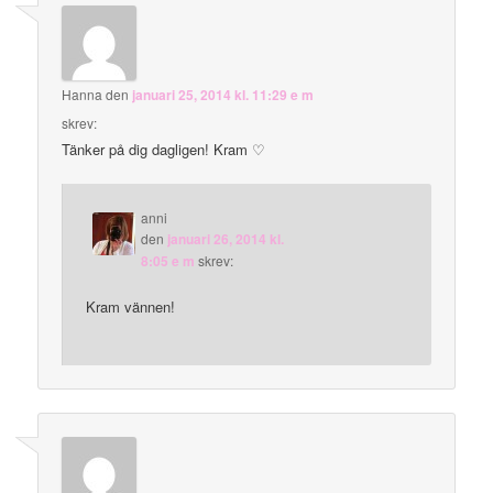
Hanna
den
januari 25, 2014 kl. 11:29 e m
skrev:
Tänker på dig dagligen! Kram ♡
anni
den
januari 26, 2014 kl.
8:05 e m
skrev:
Kram vännen!