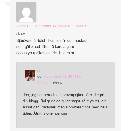
Jonna
den
december 14, 2013 kl. 11:33 f m
skrev:
Sjörövare är bäst! Hos oss är det mustach
som gäller och lite mörkare argare
ögonbryn (pojkarnas ide. Inte min).
anni
den
december 14, 2013 kl.
8:18 e m
skrev:
Joo, jag har sett dina sjörövarpojkar på bilder på
din blogg. Roligt då de gillar något så mycket, allt
annat går i perioder, men sjörövare finns med hela
tiden. Åtminstone hos oss.