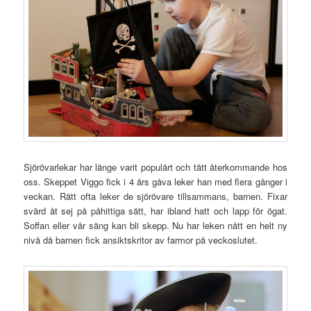
Sjörövarlekar har länge varit populärt och tätt återkommande hos
oss. Skeppet Viggo fick i 4 års gåva leker han med flera gånger i
veckan. Rätt ofta leker de sjörövare tillsammans, barnen. Fixar
svärd åt sej på påhittiga sätt, har ibland hatt och lapp för ögat.
Soffan eller vår säng kan bli skepp. Nu har leken nått en helt ny
nivå då barnen fick ansiktskritor av farmor på veckoslutet.