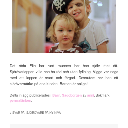
Det röda Elin har runt munnen har hon själv ritat dit.
Sjörövarlappen ville hon ha röd och utan fyllning. Viggo var noga
med att lappen är svart och färgad. Dessutom har han ett
sjörövarmärke på ena kinden. Barnen är saliga!
Detta inlägg publicerades i
Barn
,
Sagoborgen
av
anni
. Bokmärk
permalänken
.
2 SVAR PÅ ”
SJÖRÖVARE PÅ NY NIVÅ
”