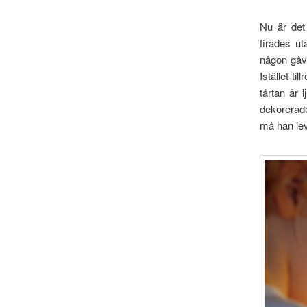
Nu är det
firades ut
någon gåva
Istället ti
tårtan är 
dekorerade
må han lev