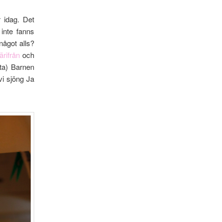
 idag. Det
 inte fanns
något alls?
ärifrån
och
rta) Barnen
vi sjöng Ja