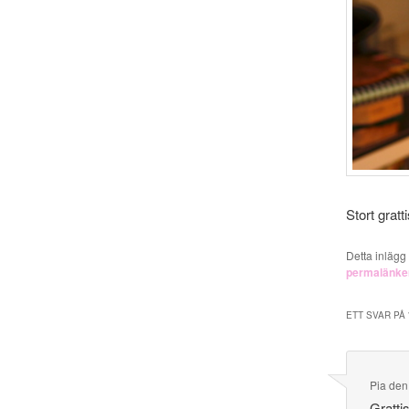
Stort grat
Detta inlägg
permalänke
ETT SVAR PÅ 
Pia
de
Gratti