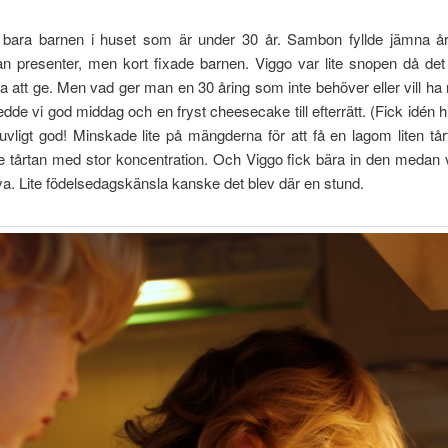
 bara barnen i huset som är under 30 år. Sambon fyllde jämna år
an presenter, men kort fixade barnen. Viggo var lite snopen då det
 att ge. Men vad ger man en 30 åring som inte behöver eller vill ha 
llredde vi god middag och en fryst cheesecake till efterrätt. (Fick idén h
ljuvligt god! Minskade lite på mängderna för att få en lagom liten tå
 tårtan med stor koncentration. Och Viggo fick bära in den medan 
a. Lite födelsedagskänsla kanske det blev där en stund.