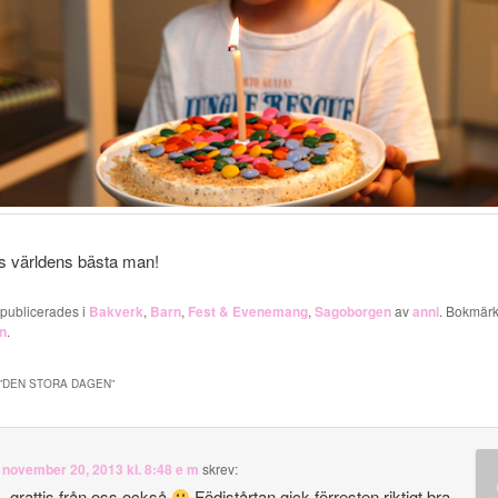
tis världens bästa man!
 publicerades i
Bakverk
,
Barn
,
Fest & Evenemang
,
Sagoborgen
av
anni
. Bokmär
n
.
”
DEN STORA DAGEN
”
n
november 20, 2013 kl. 8:48 e m
skrev:
s, grattis från oss också
Födistårtan gick förresten riktigt bra