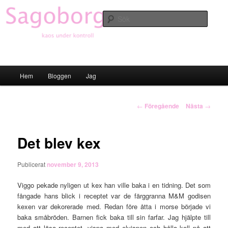
Hoppa
till
Sök
primärt
innehåll
Sagoborgen
Huvudmeny
Hem
Bloggen
Jag
Inläggsnavigering
←
Föregående
Nästa
→
Det blev kex
Publicerat
november 9, 2013
Viggo pekade nyligen ut kex han ville baka i en tidning. Det som
fångade hans blick i receptet var de färggranna M&M godisen
kexen var dekorerade med. Redan före åtta i morse började vi
baka småbröden. Barnen fick baka till sin farfar. Jag hjälpte till
med att läsa receptet, vispa med elvispen och hålla koll på att