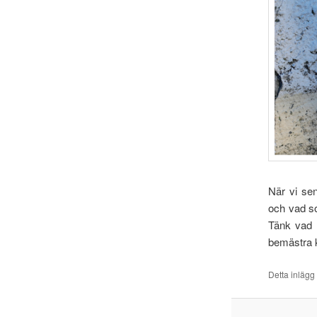
När vi se
och vad so
Tänk vad 
bemästra 
Detta inlägg