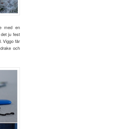
mme med en
det ju fest
 Viggo får
e drake och