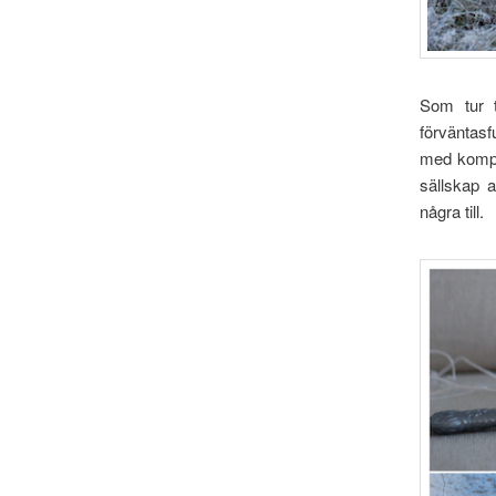
Som tur t
förväntasf
med kompi
sällskap a
några till.