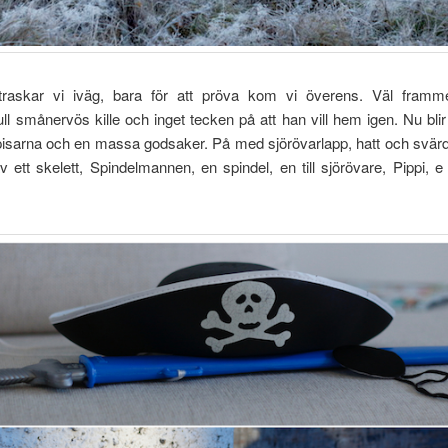
raskar vi iväg, bara för att pröva kom vi överens. Väl fra
ull smånervös kille och inget tecken på att han vill hem igen. Nu blir 
sarna och en massa godsaker. På med sjörövarlapp, hatt och svärd.
v ett skelett, Spindelmannen, en spindel, en till sjörövare, Pippi, 