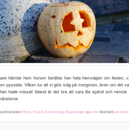
nare hämtar hem honom berättar han hela hemvägen om festen, va
m pysslats. Vilken tur att vi gick iväg på morgonen, även om det var 
han hade missat! Ibland är det bra att vara lite spänd och nervös
känslorna.
 publicerades i
Barn
,
Fest & Evenemang
,
Sagoborgen
av
anni
. Bokmärk
permalä