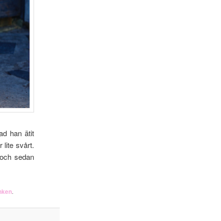
d han ätit
lite svårt.
 och sedan
nken
.