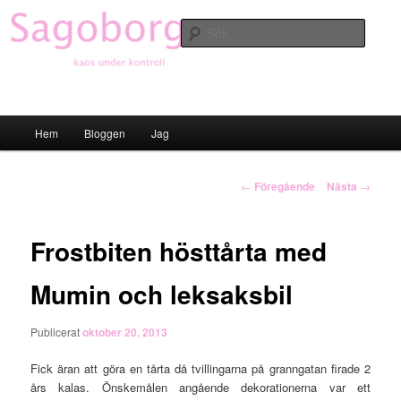
Hoppa
till
Sök
primärt
innehåll
Sagoborgen
Huvudmeny
Hem
Bloggen
Jag
Inläggsnavigering
←
Föregående
Nästa
→
Frostbiten hösttårta med
Mumin och leksaksbil
Publicerat
oktober 20, 2013
Fick äran att göra en tårta då tvillingarna på granngatan firade 2
års kalas. Önskemålen angående dekorationerna var ett