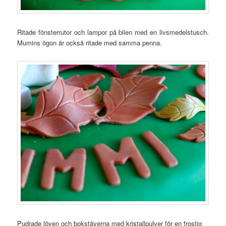
Ritade fönsterrutor och lampor på bilen med en livsmedelstusch.
Mumins ögon är också ritade med samma penna.
Pudrade löven och bokstäverna med kristallpulver för en frostig