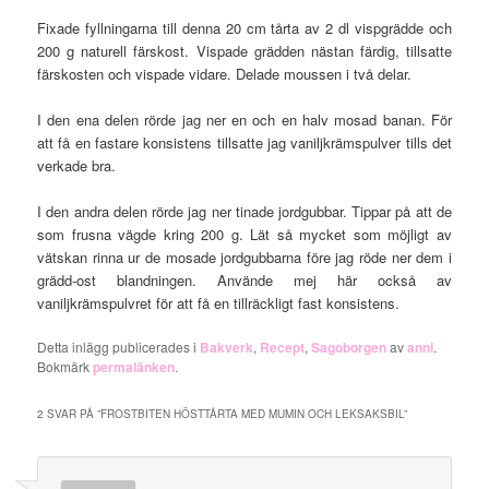
Fixade fyllningarna till denna 20 cm tårta av 2 dl vispgrädde och
200 g naturell färskost. Vispade grädden nästan färdig, tillsatte
färskosten och vispade vidare. Delade moussen i två delar.
I den ena delen rörde jag ner en och en halv mosad banan. För
att få en fastare konsistens tillsatte jag vaniljkrämspulver tills det
verkade bra.
I den andra delen rörde jag ner tinade jordgubbar. Tippar på att de
som frusna vägde kring 200 g. Lät så mycket som möjligt av
vätskan rinna ur de mosade jordgubbarna före jag röde ner dem i
grädd-ost blandningen. Använde mej här också av
vaniljkrämspulvret för att få en tillräckligt fast konsistens.
Detta inlägg publicerades i
Bakverk
,
Recept
,
Sagoborgen
av
anni
.
Bokmärk
permalänken
.
2 SVAR PÅ ”
FROSTBITEN HÖSTTÅRTA MED MUMIN OCH LEKSAKSBIL
”