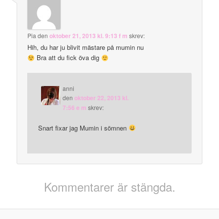
Pia
den
oktober 21, 2013 kl. 9:13 f m
skrev:
Hih, du har ju blivit mästare på mumin nu
Bra att du fick öva dig
anni
den
oktober 22, 2013 kl.
7:56 e m
skrev:
Snart fixar jag Mumin i sömnen
Kommentarer är stängda.