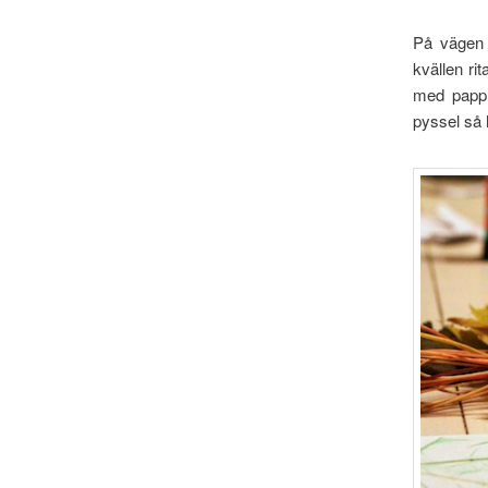
På vägen 
kvällen rit
med pappre
pyssel så h