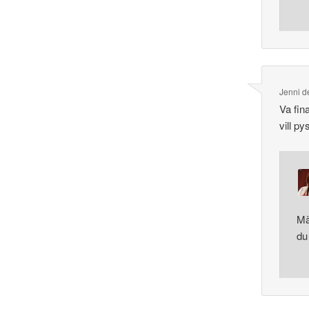
Jenni
d
Va fin
vill p
Mä
du