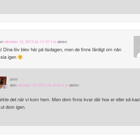
en
oktober 12, 2013 kl. 11:31 f m
skrev:
a! Dina löv blev här på tisdagen, men de finns färdigt om nån
yssla igen
anni
den
oktober 12, 2013 kl. 8:29 e m
skrev:
rkte det när vi kom hem. Men dom finns kvar där hos er eller så kas
 ut dom igen.