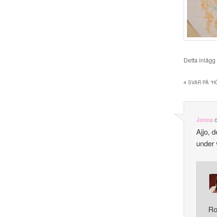
Detta inlägg
4 SVAR PÅ ”
H
Jonna
Ajjo, 
under 
Rol