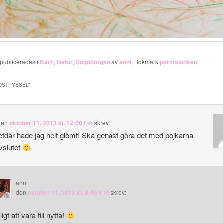
 publicerades i
Barn
,
Natur
,
Sagoborgen
av
anni
. Bokmärk
permalänken
.
ÖSTPYSSEL
”
den
oktober 11, 2013 kl. 12:00 f m
skrev:
detdär hade jag helt glömt! Ska genast göra det med pojkarna
vslutet
anni
den
oktober 11, 2013 kl. 8:46 e m
skrev:
igt att vara till nytta!