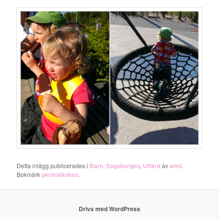
Detta inlägg publicerades i
Barn
,
Sagoborgen
,
Utfärd
av
anni
.
Bokmärk
permalänken
.
Drivs med WordPress