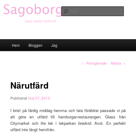
Hoppa
till
Sök
primärt
innehåll
Sagoborgen
Huvudmeny
Hem
Bloggen
Jag
Inläggsnavigering
←
Föregående
Nästa
→
Närutfärd
Publicerat
maj 27, 2013
I brist på färdig middag hemma och lata föräldrar passade vi på
att göra en utfärd till hamburgar-restaurangen. Glass från
Citymarket och lite lek i lekparken bredvid. Avot. En perfekt
utfärd inte långt hemifrån.