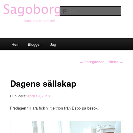
Hoppa
till
Sök
primärt
innehåll
Sagoborgen
Huvudmeny
Hem
Bloggen
Jag
Inläggsnavigering
←
Föregående
Nästa
→
Dagens sällskap
Publicerat
april 19, 2013
Fredagen till ära fick vi tjejtrion från Esbo på besök.