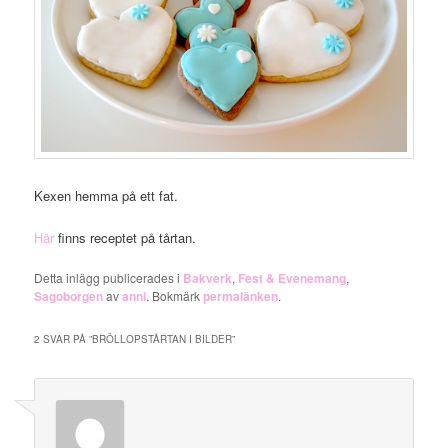
Kexen hemma på ett fat.
Här
finns receptet på tårtan.
Detta inlägg publicerades i
Bakverk
,
Fest & Evenemang
,
Sagoborgen
av
anni
. Bokmärk
permalänken
.
2 SVAR PÅ ”
BRÖLLOPSTÅRTAN I BILDER
”