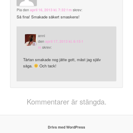
Pia
den
april 16, 2013 kl. 7:32 f m
skrev:
Så fina! Smakade säkert smaskens!
anni
den
april 17, 2013 kl. 6:15 f
m
skrev:
Tårtan smakade nog jätte gott, måst jag själv
säga.
Och tack!
Kommentarer är stängda.
Drivs med WordPress