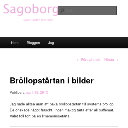
Hoppa
till
Sök
primärt
innehåll
Sagoborgen
Huvudmeny
Hem
Bloggen
Jag
Inläggsnavigering
←
Föregående
Nästa
→
Bröllopstårtan i bilder
Publicerat
april 15, 2013
Jag hade alltså äran att baka bröllopstårtan till systerns bröllop.
De önskade något fräscht, ingen mäktig tårta efter all buffémat.
Valet föll fort på en limemoussetårta.