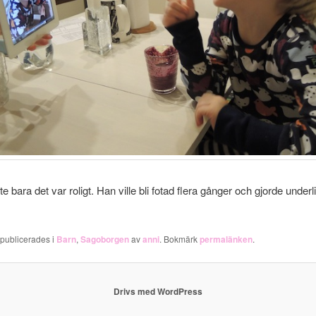
e bara det var roligt. Han ville bli fotad flera gånger och gjorde underl
 publicerades i
Barn
,
Sagoborgen
av
anni
. Bokmärk
permalänken
.
Drivs med WordPress