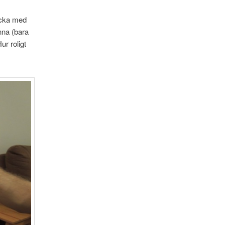
ricka med
nna (bara
ur roligt