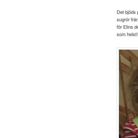
Det bjöds 
sugrör frå
för Elins 
som helst!