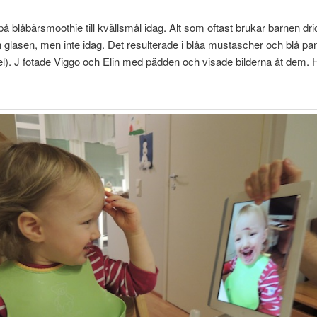
på blåbärsmoothie till kvällsmål idag. Alt som oftast brukar barnen d
n glasen, men inte idag. Det resulterade i blåa mustascher och blå pa
del). J fotade Viggo och Elin med pädden och visade bilderna åt dem. H