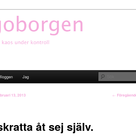
oborgen
Bloggen
Jag
Inläggsnavi
←
Föregåend
ebruari 13, 2013
skratta åt sej själv.