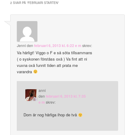
2 SVAR PÅ ”
FEBRUARI STARTEN
”
Jenni
den
februari 6, 2013 kl. 6:22 e m
skrev:
Va härligt! Viggo o F e så söta tillsammans
( o syskonen förståss oxå ) Va fint att ni
vuxna oxå funnit tiden att prata me
varandra
anni
den
februari 6, 2013 kl. 7:35
e m
skrev:
Dom är nog härliga ihop de två