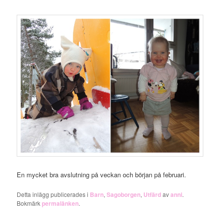
En mycket bra avslutning på veckan och början på februari.
Detta inlägg publicerades i
Barn
,
Sagoborgen
,
Utfärd
av
anni
.
Bokmärk
permalänken
.