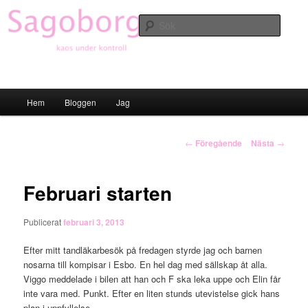
Hoppa
till
Sök
primärt
innehåll
Sagoborgen
Huvudmeny
Hem
Bloggen
Jag
Inläggsnavigering
←
Föregående
Nästa
→
Februari starten
Publicerat
februari 3, 2013
Efter mitt tandläkarbesök på fredagen styrde jag och barnen
nosarna till kompisar i Esbo. En hel dag med sällskap åt alla.
Viggo meddelade i bilen att han och F ska leka uppe och Elin får
inte vara med. Punkt. Efter en liten stunds utevistelse gick hans
plan i uppfyllelse.