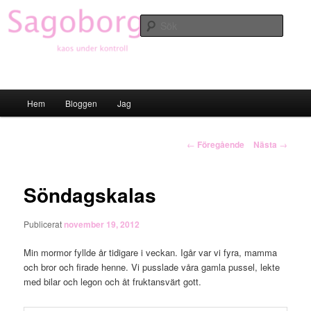
Hoppa
till
Sök
primärt
innehåll
Sagoborgen
Huvudmeny
Hem
Bloggen
Jag
Inläggsnavigering
←
Föregående
Nästa
→
Söndagskalas
Publicerat
november 19, 2012
Min mormor fyllde år tidigare i veckan. Igår var vi fyra, mamma
och bror och firade henne. Vi pusslade våra gamla pussel, lekte
med bilar och legon och åt fruktansvärt gott.