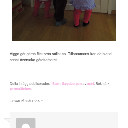
Viggo gör gärna flickorna sällskap. Tillsammans kan de bland
annat övervaka gårdsarbetet.
Detta inlägg publicerades i
Barn
,
Sagoborgen
av
anni
. Bokmärk
permalänken
.
2 SVAR PÅ ”
SÄLLSKAP
”