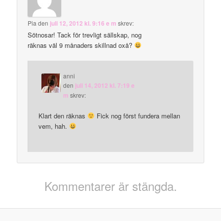
Pia
den
juli 12, 2012 kl. 9:16 e m
skrev:
Sötnosar! Tack för trevligt sällskap, nog
räknas väl 9 månaders skillnad oxå?
anni
den
juli 14, 2012 kl. 7:19 e
m
skrev:
Klart den räknas
Fick nog först fundera mellan
vem, hah.
Kommentarer är stängda.