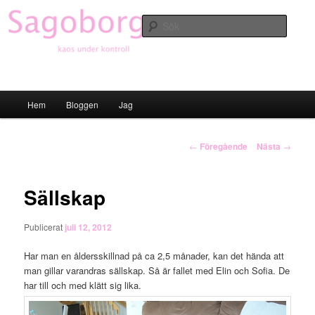
Hoppa
till
Sök
primärt
innehåll
Sagoborgen
Huvudmeny
Hem
Bloggen
Jag
Inläggsnavigering
←
Föregående
Nästa
→
Sällskap
Publicerat
juli 12, 2012
Har man en åldersskillnad på ca 2,5 månader, kan det hända att
man gillar varandras sällskap. Så är fallet med Elin och Sofia. De
har till och med klätt sig lika.