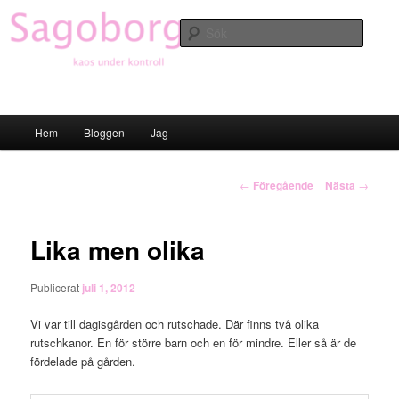
Hoppa
till
Sök
primärt
innehåll
Sagoborgen
Huvudmeny
Hem
Bloggen
Jag
Inläggsnavigering
←
Föregående
Nästa
→
Lika men olika
Publicerat
juli 1, 2012
Vi var till dagisgården och rutschade. Där finns två olika
rutschkanor. En för större barn och en för mindre. Eller så är de
fördelade på gården.