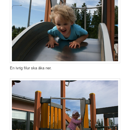
En ivrig filur ska åka ner.