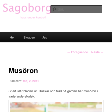
Hoppa
till
Sök
primärt
innehåll
Sagoborgen
Huvudmeny
Hem
Bloggen
Jag
Inläggsnavigering
←
Föregående
Nästa
→
Musöron
Publicerat
maj 2, 2012
Snart slår bladen ut. Buskar och träd på gården har musöron i
varierande storlek.