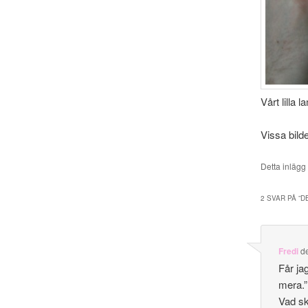
Vårt lilla 
Vissa bilde
Detta inlägg
2 SVAR PÅ ”
D
Fredi
d
Får ja
mera.”
Vad sk