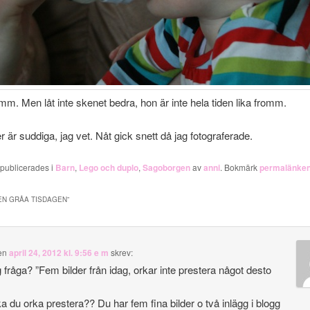
lamm. Men låt inte skenet bedra, hon är inte hela tiden lika fromm.
r är suddiga, jag vet. Nåt gick snett då jag fotograferade.
 publicerades i
Barn
,
Lego och duplo
,
Sagoborgen
av
anni
. Bokmärk
permalänke
EN GRÅA TISDAGEN
”
en
april 24, 2012 kl. 9:56 e m
skrev:
g fråga? ”Fem bilder från idag, orkar inte prestera något desto
a du orka prestera?? Du har fem fina bilder o två inlägg i blogg