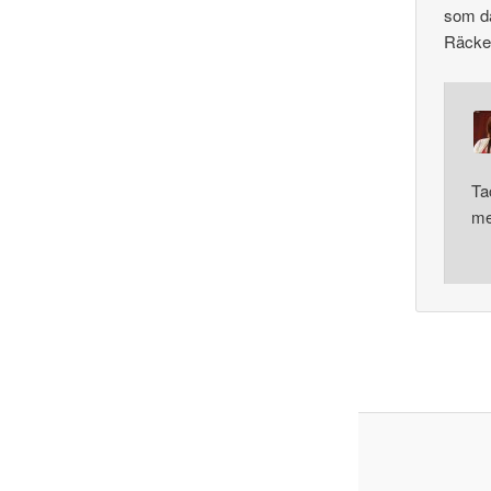
som d
Räcker
Ta
me