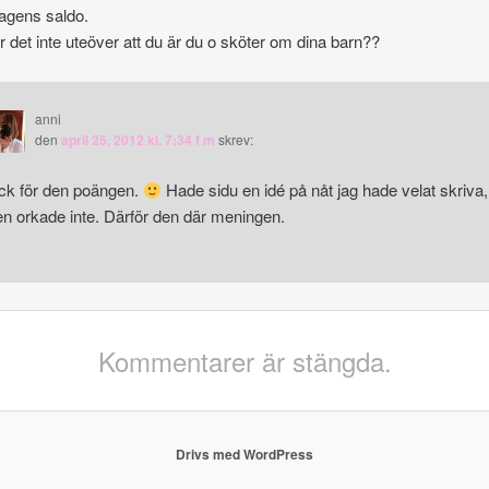
agens saldo.
 det inte uteöver att du är du o sköter om dina barn??
anni
den
april 25, 2012 kl. 7:34 f m
skrev:
ck för den poängen.
Hade sidu en idé på nåt jag hade velat skriva,
n orkade inte. Därför den där meningen.
Kommentarer är stängda.
Drivs med WordPress