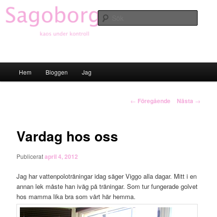
Hoppa
till
Sök
primärt
innehåll
Sagoborgen
Huvudmeny
Hem
Bloggen
Jag
Inläggsnavigering
←
Föregående
Nästa
→
Vardag hos oss
Publicerat
april 4, 2012
Jag har vattenpoloträningar idag säger Viggo alla dagar. Mitt i en
annan lek måste han iväg på träningar. Som tur fungerade golvet
hos mamma lika bra som vårt här hemma.