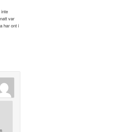
 inte
natt var
a har ont i
en