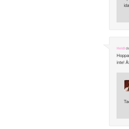
id
Heidi
d
Hoppas
inte! 
Ta