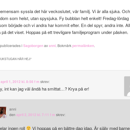
gemensam syssla det här veckoslutet, vår familj. Vi är alla sjuka. Och
kdom som helst, utan spysjuka. Fy bubblan helt enkelt! Fredag-lördag 
som började och vi andra har kommit efter. En del spyr, andra inte. All
på det viset. Hoppas på ett trevligare familjeprogram under påsken.
 publicerades i
Sagoborgen
av
anni
. Bokmärk
permalänken
.
JUKSTUGAN HÄR HEJ!
”
n
april 1, 2012 kl. 8:56 f m
skrev:
y, int kan jag väl ändå ha smittat…? Krya på er!
anni
den
april 2, 2012 kl. 7:11 f m
skrev:
elar ingen roll
Vi hoppas på en bättre dag idag. Är själv med barn