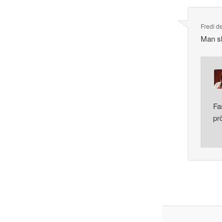
Fredi
d
Man sk
Fa
pr