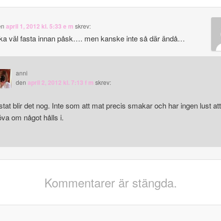
en
april 1, 2012 kl. 5:33 e m
skrev:
a väl fasta innan påsk…. men kanske inte så där ändå…
anni
den
april 2, 2012 kl. 7:13 f m
skrev:
stat blir det nog. Inte som att mat precis smakar och har ingen lust at
öva om något hålls i.
Kommentarer är stängda.